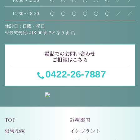
10:30～13:30
〇
〇
〇
〇
〇
〇
／
／
14:30～18:30
〇
〇
〇
〇
〇
〇
／
／
休診日：日曜・祝日
※最終受付は18:00までとなります。
電話でのお問い合わせ
ご相談はこちら
0422-26-7887
TOP
診療案内
根管治療
インプラント