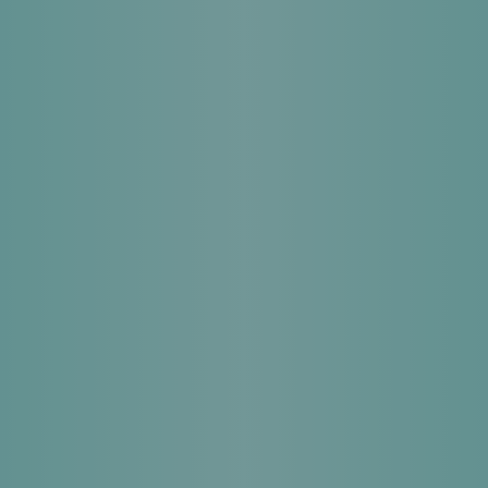
診療時間
月
火
水
木
金
土
日
祝
10:30～13:30
〇
〇
〇
〇
〇
〇
／
／
14:30～18:30
〇
〇
〇
〇
〇
〇
／
／
休診日：日曜・祝日
※最終受付は18:00までとなります。