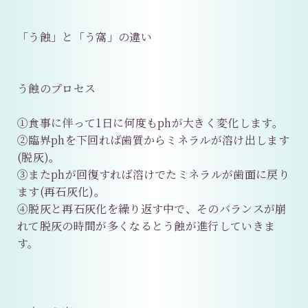
「う蝕」と「う窩」の違い
う蝕のプロセス
①食事に伴って1日に何度もphが大きく変化します。
②臨界phを下回れば歯質からミネラルが溶け出します
(脱灰)。
③またphが回復すれば溶けでたミネラルが歯面に戻り
ます(再石灰化)。
④脱灰と再石灰化を繰り返す中で、そのバランスが崩
れて脱灰の時間が多くなるとう蝕が進行していきま
す。