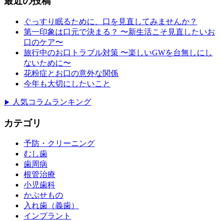
最近の投稿
ぐっすり眠るために、口を見直してみませんか？
第一印象は口元で決まる？ 〜新生活こそ見直したいお
口のケア〜
旅行中のお口トラブル対策 〜楽しいGWを台無しにし
ないために〜
花粉症とお口の意外な関係
今年も大切にしたいこと
人気コラムランキング
▶
カテゴリ
予防・クリーニング
むし歯
歯周病
根管治療
小児歯科
かぶせもの
入れ歯（義歯）
インプラント