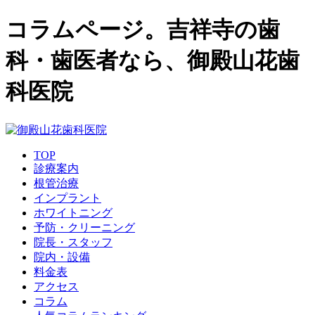
コラムページ。吉祥寺の歯
科・歯医者なら、御殿山花歯
科医院
TOP
診療案内
根管治療
インプラント
ホワイトニング
予防・クリーニング
院長・スタッフ
院内・設備
料金表
アクセス
コラム