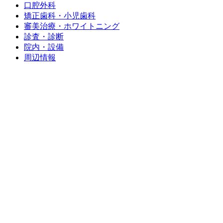
口腔外科
矯正歯科・小児歯科
審美治療・ホワイトニング
診査・診断
院内・設備
周辺情報
0422-26-7887
診療時間
月
火
水
木
金
土
日
祝
10:30～13:30
〇
〇
〇
〇
〇
〇
／
／
14:30～18:30
〇
〇
〇
〇
〇
〇
／
／
休診日：日曜・祝日
※最終受付は18:00までとなります。