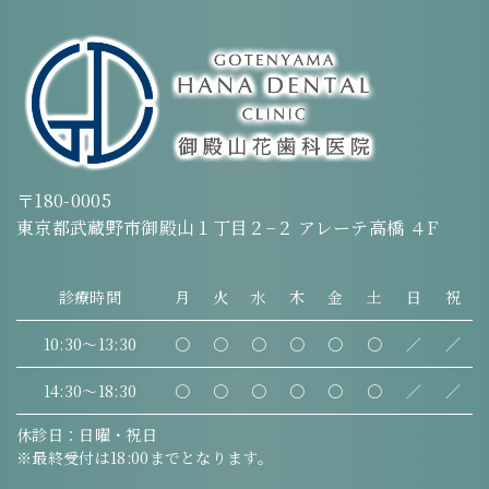
〒180-0005
東京都武蔵野市御殿山１丁目２−２ アレーテ高橋 ４F
診療時間
月
火
水
木
金
土
日
祝
10:30～13:30
〇
〇
〇
〇
〇
〇
／
／
14:30～18:30
〇
〇
〇
〇
〇
〇
／
／
休診日：日曜・祝日
※最終受付は18:00までとなります。