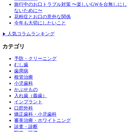
旅行中のお口トラブル対策 〜楽しいGWを台無しにし
ないために〜
花粉症とお口の意外な関係
今年も大切にしたいこと
人気コラムランキング
▶
カテゴリ
予防・クリーニング
むし歯
歯周病
根管治療
小児歯科
かぶせもの
入れ歯（義歯）
インプラント
口腔外科
矯正歯科・小児歯科
審美治療・ホワイトニング
診査・診断