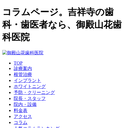
コラムページ。吉祥寺の歯
科・歯医者なら、御殿山花歯
科医院
TOP
診療案内
根管治療
インプラント
ホワイトニング
予防・クリーニング
院長・スタッフ
院内・設備
料金表
アクセス
コラム